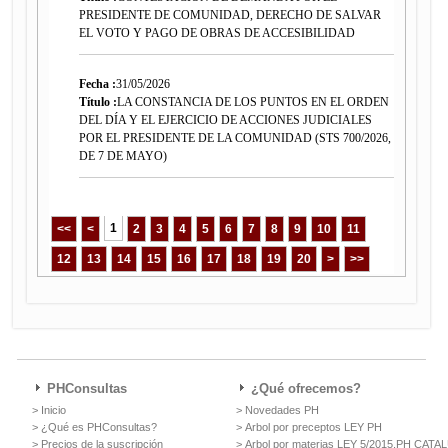
PRESIDENTE DE COMUNIDAD, DERECHO DE SALVAR
EL VOTO Y PAGO DE OBRAS DE ACCESIBILIDAD
Fecha :
31/05/2026
Título :
LA CONSTANCIA DE LOS PUNTOS EN EL ORDEN
DEL DÍA Y EL EJERCICIO DE ACCIONES JUDICIALES
POR EL PRESIDENTE DE LA COMUNIDAD (STS 700/2026,
DE 7 DE MAYO)
1
<<
<
2
3
4
5
6
7
8
9
10
11
12
13
14
15
16
17
18
19
20
>
>>
PHConsultas
¿Qué ofrecemos?
> Inicio
> Novedades PH
> ¿Qué es PHConsultas?
> Arbol por preceptos LEY PH
> Precios de la suscripción
> Arbol por materias LEY 5/2015,PH CAT