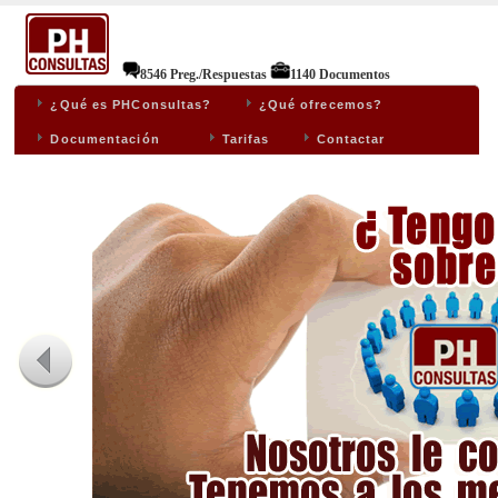
8546 Preg./Respuestas
1140 Documentos
¿Qué es PHConsultas?
¿Qué ofrecemos?
Documentación
Tarifas
Contactar