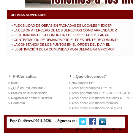
ULTIMAS NOVEDADES
•
FLEXIBILIDAD DE OBRAS EN FACHADAS DE LOCALES Y EXCEP
..
•
LA CESIÓN A TERCERO DE LOS DERECHOS COMO ARRENDADOR
..
•
LEGITIMACIóN DE LA COMUNIDAD DE PROPIETARIOS PARA R
..
•
CONTESTACIÓN DE DEMANDA POR EL PRESIDENTE DE COMUNID
..
•
LA CONSTANCIA DE LOS PUNTOS EN EL ORDEN DEL DÍA Y EL
..
•
LEGITIMACIÓN DE LA COMUNIDAD PARA DEMANDAR A PROMOT
..
PHConsultas
¿Qué ofrecemos?
> Inicio
> Novedades PH
> ¿Qué es PHConsultas?
> Arbol por preceptos LEY PH
> Precios de la suscripción
> Arbol por materias LEY 5/2015,PH CATA
> Registrarse como suscriptor
> Arbol sobre cuestiones resueltas A.E.P.D.
> Contactar
> Arbol sobre cuestiones técnicas
> Arbol sobre cuestiones de seguros
Pepe Gutiérrez.©2011-2026. - Síguenos en :
Política de privacidad
Términos de uso